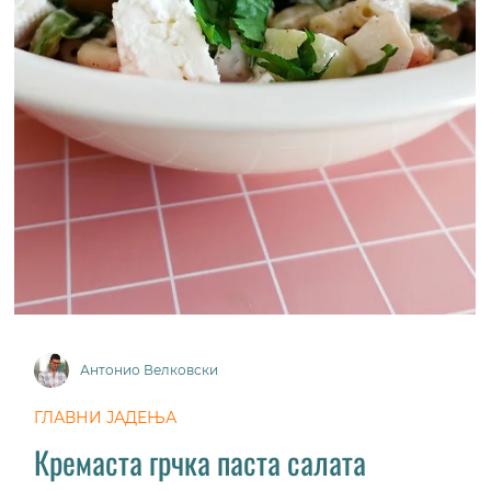
Фритата со спанаќ
Фритатата е одличен начин да се вметне
зеленчук уште во појадокот, а може да се прават
различни комбинации.