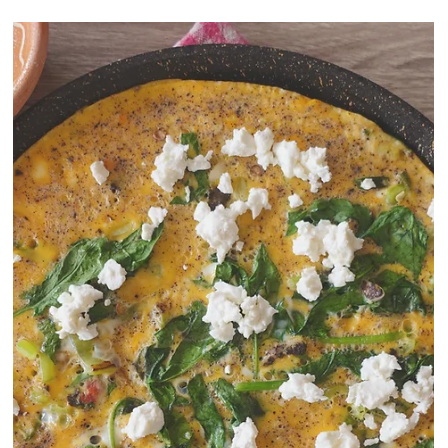
Антонио Велковски
ГЛАВНИ ЈАДЕЊА
Пилешко со киноа и песто
Сакам да готвам и да препорачувам на клиенти
јадења кои со секој залак нудат куп хранливи
материи, а претставуваат и експлозија од
вкусови.