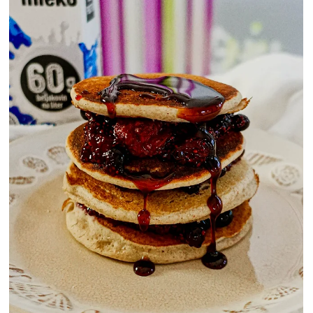
Антонио Велковски
ГЛАВНИ ЈАДЕЊА
Сендвич со авокадо и сирење
Секогаш ја поддржувам идејата за сендвич со