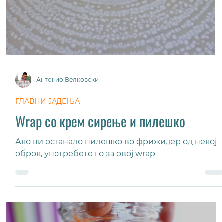
Антонио Велковски
ГЛАВНИ ЈАДЕЊА
Палачинки од хељда
Кај палачинките најмногу сакам да
експериментирам со брашната, затоа еве
варијанта со хељда