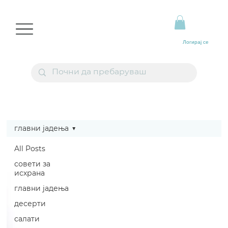
Логирај се
главни јадења
All Posts
совети за
исхрана
главни јадења
десерти
салати