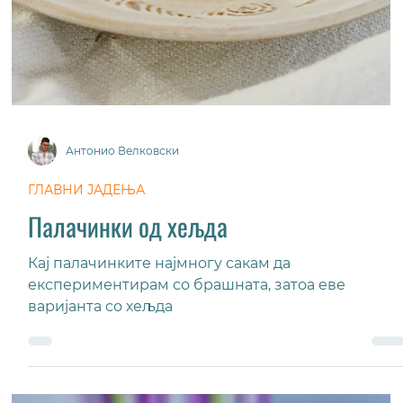
многу зеленчук во секаква варијанта за убава
комбинација на вкусови.