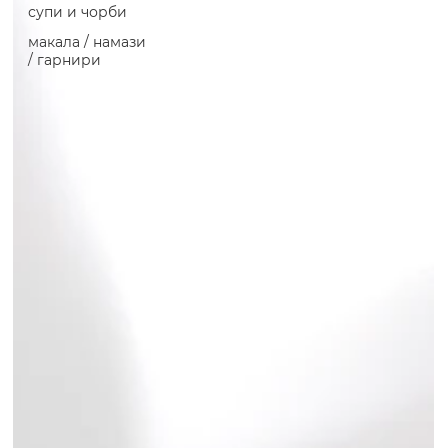
супи и чорби
макала / намази
/ гарнири