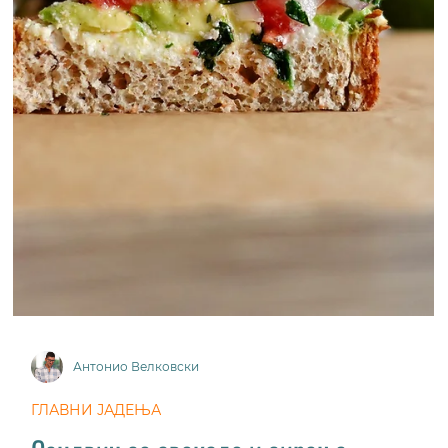
Антонио Велковски
ГЛАВНИ ЈАДЕЊА
Кремаста грчка паста салата
На многу едноставен начин познатата грчка
салата може да се збогати со неколку состојки и
да се добие целосен оброк.