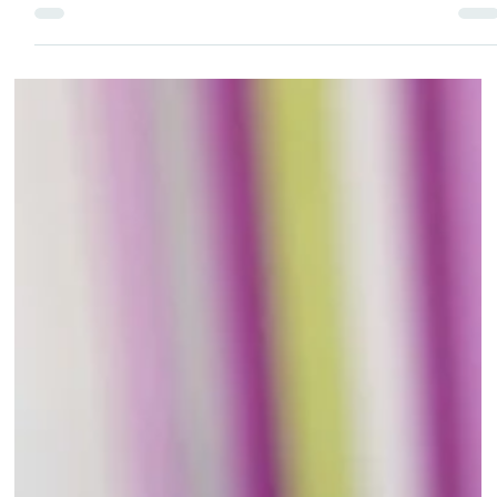
Антонио Велковски
ГЛАВНИ ЈАДЕЊА
Ќофтиња со спанаќ и мисиркино месо
Место класични ќофтиња, зошто да не испробам
ќофтиња што ќе содржат спанаќ и сирење?