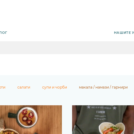
НАШИТЕ 
ЛОГ
рти
салати
супи и чорби
макала / намази / гарнири