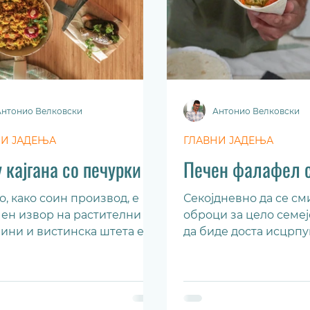
Антонио Велковски
Антонио Велковски
НИ ЈАДЕЊА
ГЛАВНИ ЈАДЕЊА
 кајгана со печурки
Печен фалафел с
о, како соин производ, е
Секојдневно да се см
ен извор на растителни
оброци за цело семе
ини и вистинска штета е
да биде доста исцрпу
ногу малку е достапно на
Притоа треба да се 
т пазар. Тофуто...
состојките во оброците