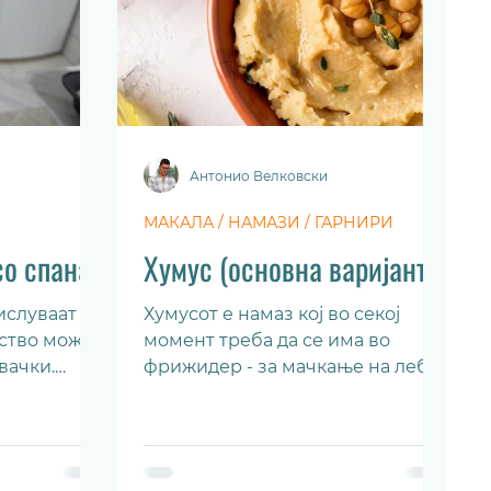
Антонио Велковски
МАКАЛА / НАМАЗИ / ГАРНИРИ
о спанаќ
Хумус (основна варијанта)
ислуваат
Хумусот е намаз кој во секој
јство може
момент треба да се има во
вачки.
фрижидер - за мачкање на леб,
внимава
на крекери или за со салата.
...