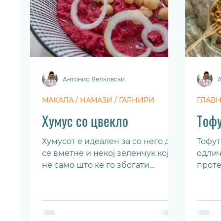
Антонио Велковски
МАКАЛА / НАМАЗИ / ГАРНИРИ
ГЛАВ
Хумус со цвекло
Тофу
Хумусот е идеален за со него да
Тофут
се вметне и некој зеленчук кој
одлич
не само што ќе го збогати
проте
нутритивно, туку ќе му даде и
што м
интересен вкус.
нашио