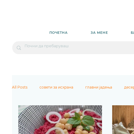
ПОЧЕТНА
ЗА МЕНЕ
Б
All Posts
совети за исхрана
главни јадења
десе