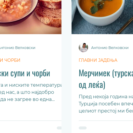
Антонио Велковски
Антонио Велковски
 И ЧОРБИ
ГЛАВНИ ЈАДЕЊА
ки супи и чорби
Мерчимек (турск
од леќа)
а и ниските температури
ед нас, а што најдобро
Пред некоја година н
да не загрее во една
Турција посебен впеч
на зимска вечер?
целиот престој ми бе
атка и топла чорба!...
храна. Убави турски,
медитерански вкусови