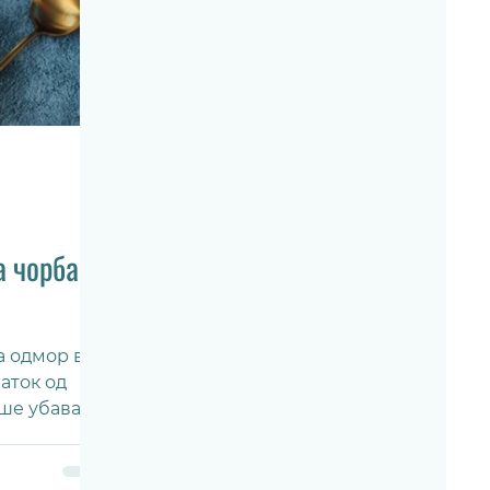
а чорба
а одмор во
аток од
ше убавата
...