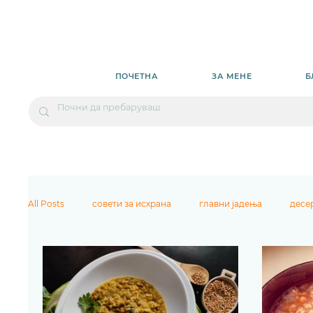
ПОЧЕТНА
ЗА МЕНЕ
Б
All Posts
совети за исхрана
главни јадења
десе