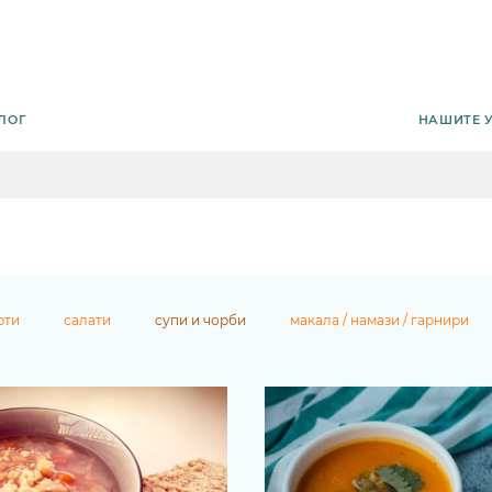
НАШИТЕ 
ЛОГ
рти
салати
супи и чорби
макала / намази / гарнири