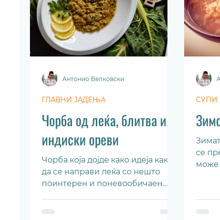
Антонио Велковски
ГЛАВНИ ЈАДЕЊА
СУПИ
Чорба од леќа, блитва и
Зимс
индиски ореви
Зимат
се пр
Чорба која дојде како идеја како
може 
да се направи леќа со нешто
студе
поинтерен и поневообичаен
Прегр
вкус...