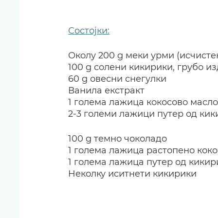
Состојки:
Околу 200 g меки урми (исчисте
100 g солени кикирики, грубо и
60 g овесни снегулки
Ванила екстракт
1 голема лажица кокосово масл
2-3 големи лажици путер од ки
100 g темно чоколадо
1 голема лажица растопено кок
1 голема лажица путер од кикир
Неколку иситнети кикирики