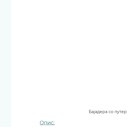
Бајадера со путе
Опис: