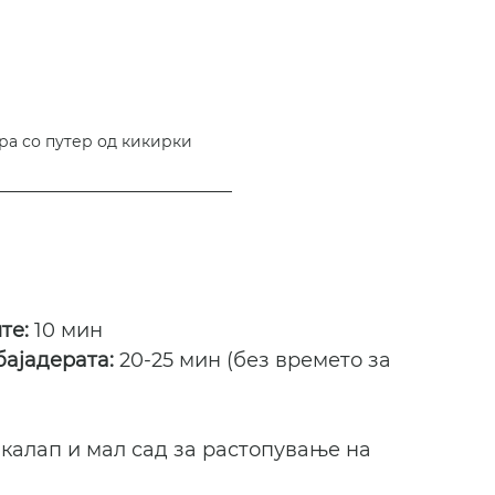
ра со путер од кикирки
те: 
10 мин
ајадерата: 
20-25 мин (без времето за 
 калап и мал сад за растопување на 