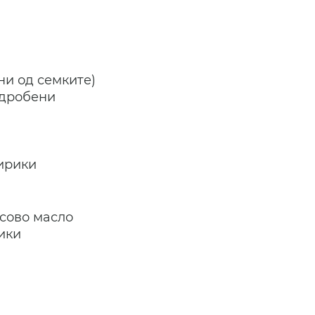
ни од семките)
здробени
о
кирики
осово масло
ики