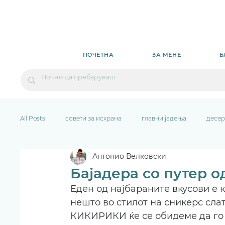
ПОЧЕТНА
ЗА МЕНЕ
Б
All Posts
совети за исхрана
главни јадења
десер
Антонио Велковски
Бајадера со путер 
Еден од најбараните вкусови е 
нешто во стилот на сникерс сла
КИКИРИКИ ќе се обидеме да го д