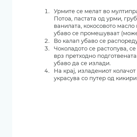
Урмите се мелат во мултипра
Потоа, пастата од урми, гру
ванилата, кокосовото масло 
убаво се промешуваат (може
Во калап убаво се распореду
Чоколадото се растопува, се
врз претходно подготвената 
убаво да се излади.
На крај, изладениот колачот
украсува со путер од кикири