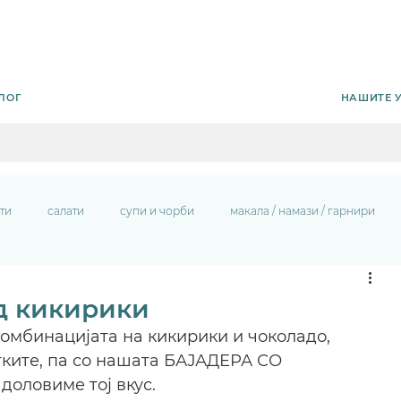
НАШИТЕ 
ЛОГ
ти
салати
супи и чорби
макала / намази / гарнири
од кикирики
комбинацијата на кикирики и чоколадо, 
тките, па со нашата БАЈАДЕРА СО 
оловиме тој вкус.