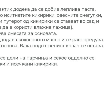
ктик додека да се добие леплива паста. 
бо иситнетите кикирики, овесните снегулки, 
и путерот од кикирики се ставаат во сад и 
 да е користи влажна лажица). 
ва смесата за основата.
 додава кокосовото масло и се распоредува 
основа. Вака подготвениот колач се остава 
 се дели на парчиња и секое одделно се 
ки и исечкани кикирики.