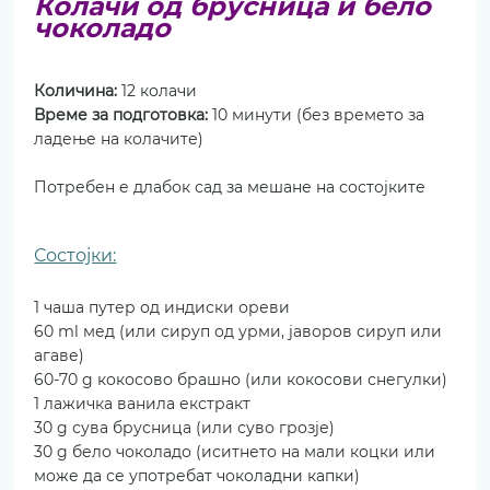
Колачи од брусница и бело 
чоколадо
Количина: 
12 колачи
Време за подготовка: 
10 минути (без времето за 
ладење на колачите)
Потребен е длабок сад за мешане на состојките
Состојки:
1 чаша путер од индиски ореви
60 ml мед (или сируп од урми, јаворов сируп или 
агаве)
60-70 g кокосово брашно (или кокосови снегулки)
1 лажичка ванила екстракт
30 g сува брусница (или суво грозје)
30 g бело чоколадо (иситнето на мали коцки или 
може да се употребат чоколадни капки)