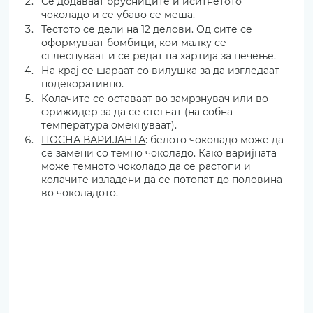
Се додаваат брусниците и иситнетото 
чоколадо и се убаво се меша.
Тестото се дели на 12 делови. Од сите се 
оформуваат бомбици, кои малку се 
сплеснуваат и се редат на хартија за печење.
На крај се шараат со вилушка за да изгледаат 
подекоративно.
Колачите се оставаат во замрзнувач или во 
фрижидер за да се стегнат (на собна 
температура омекнуваат).
ПОСНА ВАРИЈАНТА
: белото чоколадо може да 
се замени со темно чоколадо. Како варијната 
може темното чоколадо да се растопи и 
колачите изладени да се потопат до половина 
во чоколадото.