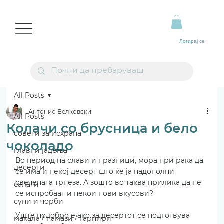
Логирај се
All Posts
Антонио Велковски
All Posts
Колачи со брусница и бело
совети за исхрана
чоколадо
главни јадења
Во период на слави и празници, мора при рака да 
десерти
се има и некој десерт што ќе ја надополни 
свечената трпеза. А зошто во таква прилика да не 
салати
се испробаат и некои нови вкусови?
супи и чорби
Уште подобро е ако за десертот се подготвува 
макала / намази / гарнири