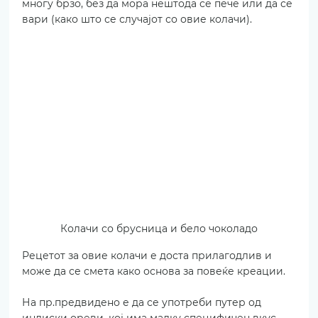
многу брзо, без да мора нештода се пече или да се 
вари (како што се случајот со овие колачи).
Колачи со брусница и бело чоколадо
Рецетот за овие колачи е доста прилагодлив и 
може да се смета како основа за повеќе креации.
На пр.предвидено е да се употреби путер од 
индиски ореви, кој има малку специфичен вкус, 