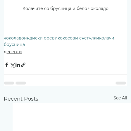
Колачите со брусница и бело чоколадо
чоколадо
индиски ореви
кокосови снегулки
колачи
брусница
десерти
See All
Recent Posts