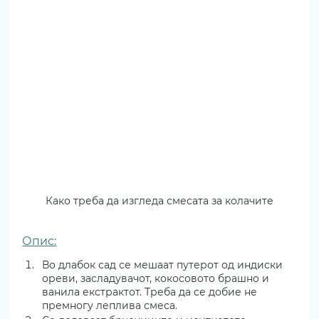
Како треба да изгледа смесата за колачите
Опис:
Во длабок сад се мешаат путерот од индиски 
ореви, засладувачот, кокосовото брашно и 
ванила екстрактот. Треба да се добие не 
премногу леплива смеса.