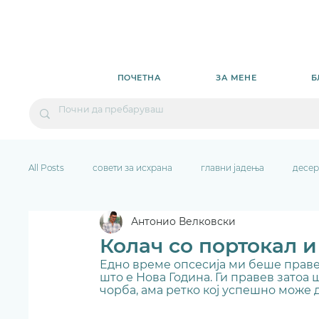
ПОЧЕТНА
ЗА МЕНЕ
Б
All Posts
совети за исхрана
главни јадења
десер
Антонио Велковски
Колач со портокал 
Едно време опсесија ми беше праве
што е Нова Година. Ги правев затоа ш
чорба, ама ретко кој успешно може д