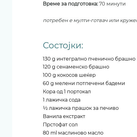
Време за подготовка: 
70 минути
потребен е мулти-готвач или кружен
Состојки:
130 g интегрално пченично брашно
120 g сенаменско брашно
100 g кокосов шеќер
60 g мелени потпечени бадеми
Кора од 1 портокал
1 лажичка сода
½ лажичка прашок за печиво
Ванила екстракт
Прстофат сол
80 ml маслиново масло