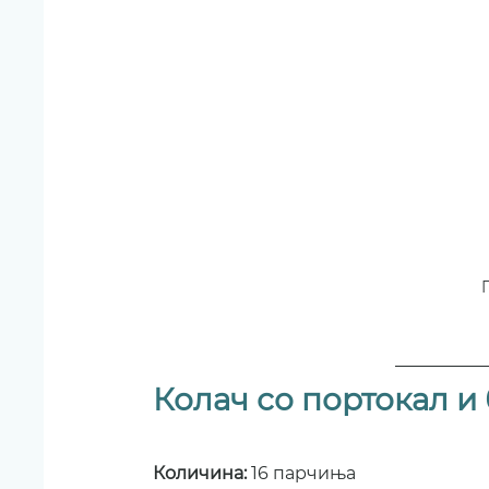
Колач со портокал и
Количина: 
16 парчиња