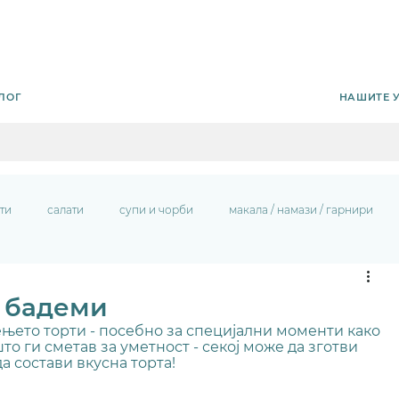
НАШИТЕ 
ЛОГ
ти
салати
супи и чорби
макала / намази / гарнири
и бадеми
њето торти - посебно за специјални моменти како 
то ги сметав за уметност - секој може да зготви 
а состави вкусна торта!