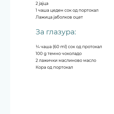
2 јајца
1 чаша цеден сок од портокал
Лажица јаболков оцет
За глазура:
¼ чаша (60 ml) сок од протокал
100 g темно чоколадо
2 лажички маслиново масло
Кора од портокал