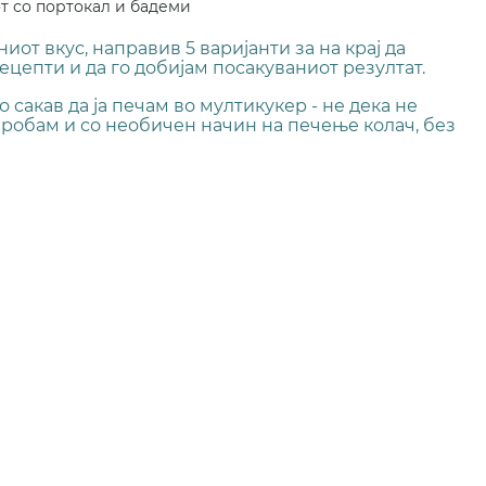
т со портокал и бадеми
иот вкус, направив 5 варијанти за на крај да 
цепти и да го добијам посакуваниот резултат.
сакав да ја печам во мултикукер - не дека не 
спробам и со необичен начин на печење колач, без 