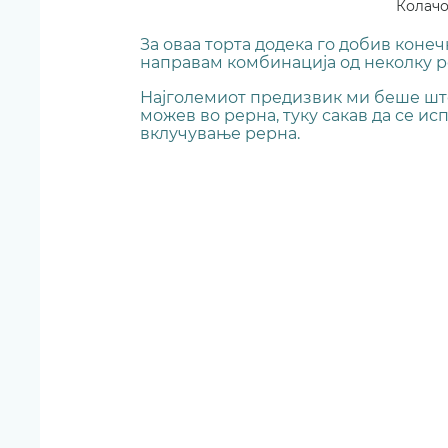
Колачо
За оваа торта додека го добив конечн
направам комбинација од неколку ре
Најголемиот предизвик ми беше што 
можев во рерна, туку сакав да се и
вклучување рерна.