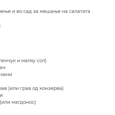
рење и во сад за мешање на салатата
а
ленчук и малку сол)
кан
чкани
рав (или грав од конзерва)
ки
(или магдонос)