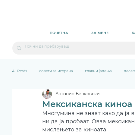
ПОЧЕТНА
ЗА МЕНЕ
Б
All Posts
совети за исхрана
главни јадења
десер
Антонио Велковски
Мексиканска киноа 
Многумина не знаат како да ја в
ни да ја пробаат. Оваа мексикан
мислењето за киноата.