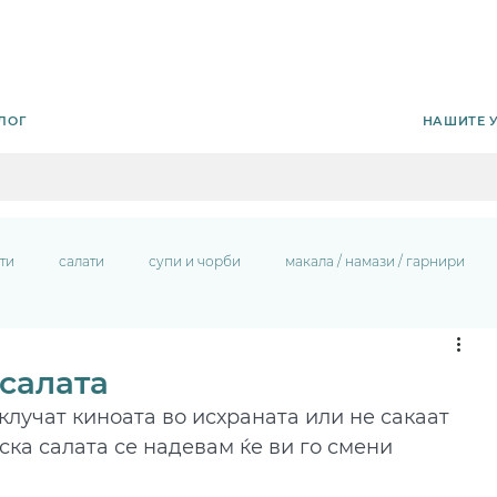
НАШИТЕ 
ЛОГ
ти
салати
супи и чорби
макала / намази / гарнири
салата
клучат киноата во исхраната или не сакаат 
ска салата се надевам ќе ви го смени 