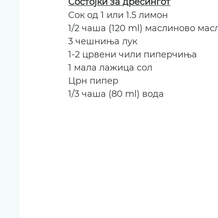
Состојки за дресингот
Сок од 1 или 1.5 лимон
1/2 чаша (120 ml) маслиново мас
3 чешниња лук
1-2 црвени чили пиперчиња
1 мала лажица сол
Црн пипер
1/3 чаша (80 ml) вода