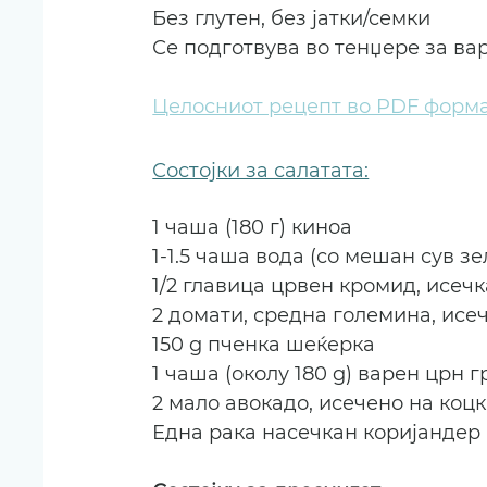
Без глутен, без јатки/семки
Се подготвува во тенџере за ва
Целосниот рецепт во PDF форм
Состојки за салатата:
1 чаша (180 г) киноа
1-1.5 чаша вода (со мешан сув зе
1/2 главица црвен кромид, исеч
2 домати, средна големина, исе
150 g пченка шеќерка
1 чаша (околу 180 g) варен црн г
2 мало авокадо, исечено на коц
Една рака насечкан коријандер 