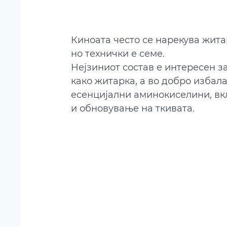
Киноата често се нарекува житар
но технички е семе. 
Нејзиниот состав е интересен з
како житарка, а во добро избал
есенцијални аминокиселини, вклу
и обновување на ткивата.