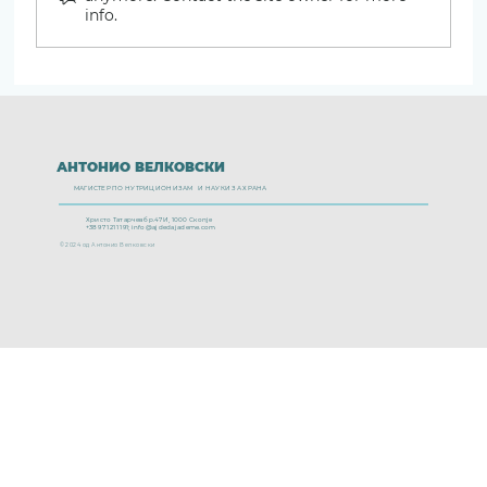
info.
АНТОНИО ВЕЛКОВСКИ
МАГИСТЕР ПО НУТРИЦИОНИЗАМ И НАУКИ ЗА ХРАНА
Христо Татарчев бр.47И, 1000 Скопје
+389 71 211 191;
info@ajdedajademe.com
© 2024 од Антонио Велковски