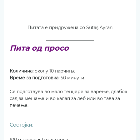
Питата е придружена со Sütaş Ayran
Пита од просо
Количина: 
околу 10 парчиња
Време за подготовка: 
50 минути
Се подготвува во мало тенџере за варење, длабок 
сад за мешање и во калап за леб или во тава за 
печење.
Состојки:
100 g просо + 1 чаша вода