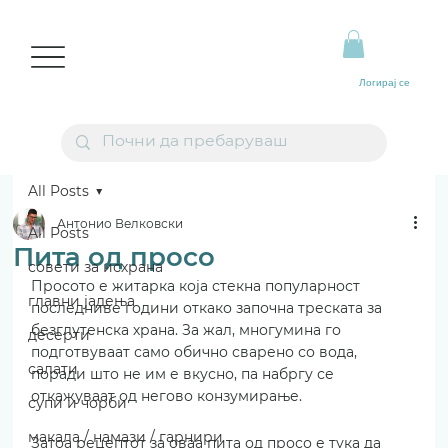
Логирај се
All Posts
Антонио Велковски
All Posts
Пита од просо
совети за исхрана
Просото е житарка која стекна популарност 
главни јадења
последниве години откако започна треската за 
безглутенска храна. За жал, многумина го 
десерти
подготвуваат само обично сварено со вода, 
салати
поради што не им е вкусно, па набргу се 
откажуваат од негово конзумирање.
супи и чорби
макала / намази / гарнири
Затоа рецептот за оваа пита од просо е тука да 