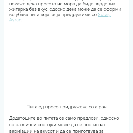
покаже дека просото не мора да биде здодевна 
житарка без вкус, одосно дека може да се оформи 
во убава пита која ќе ја придружиме со 
Sütaş 
Ayran
. 
Пита од просо придружена со ајран
Додатоците во питата се само предлози, односно 
со различни состојки може да се постигнат 
варијации на вкусот и да се приготвува за 