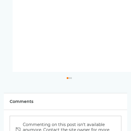
Comments
Commenting on this post isn't available
Врап со ориентален вкус
anymore. Contact the site owner for more