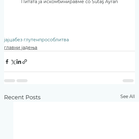
Питата ја искомбиниравме со Sütaş Ayran
јајца
без глутен
просо
блитва
главни јадења
See All
Recent Posts