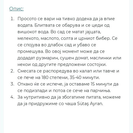
Опис:
Просото се вари на тивко додека да ја впие 
водата. Блитвата се обарува и се цеди од 
вишокот вода. Во сад се матат јајцата, 
мелекото, маслото, солта и црниот бибер. Се 
се спојува во длабок сад и убаво се 
промешува. Во овој момент може да се 
додадат рузмарин, сушен домат, маслинки или 
некои од другите предложени состојки.
Смесата се распоредува во калап или тавче и 
се пече на 180 степени, 35-40 минути.
Откако ќе се испече, ја оставаме 15 минути да 
се подизлади и потоа се сече на парчиња.
За нутритивно да ја збогатиме питата, можеме 
да ја придружиме со чаша Sütaş Ayran. 