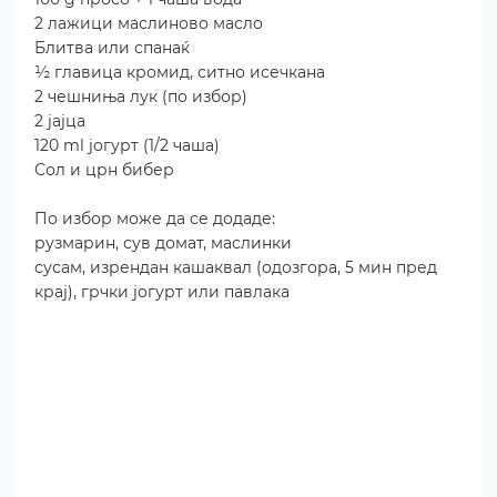
2 лажици маслиново масло
Блитва или спанаќ
½ главица кромид, ситно исечкана
2 чешниња лук (по избор)
2 јајца
120 ml јогурт (1/2 чаша)
Сол и црн бибер
По избор може да се додаде: 
рузмарин, сув домат, маслинки
сусам, изрендан кашаквал (одозгора, 5 мин пред 
крај), грчки јогурт или павлака