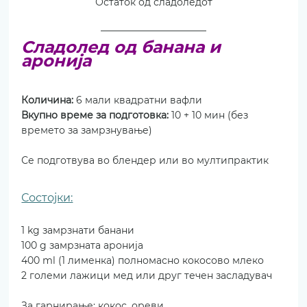
Остаток од сладоледот
Сладолед од банана и 
аронија
Количина: 
6 мали квадратни вафли
Вкупно време за подготовка: 
10 + 10 мин (без 
времето за замрзнување)
Се подготвува во блендер или во мултипрактик
Состојки:
1 kg замрзнати банани
100 g замрзната аронија
400 ml (1 лименка) полномасно кокосово млеко
2 големи лажици мед или друг течен засладувач
За гарнирање: кокос, ореви...