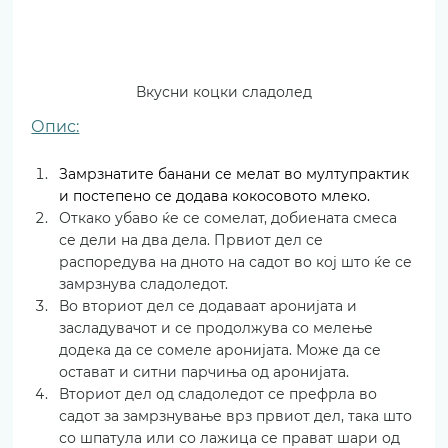
Вкусни коцки сладолед
Опис:
Замрзнатите банани се мелат во мултупрактик 
и постепено се додава кокосовото млеко.
Откако убаво ќе се сомелат, добиената смеса 
се дели на два дела. Првиот дел се 
распоредува на дното на садот во кој што ќе се 
замрзнува сладоледот.
Во вториот дел се додаваат аронијата и 
засладувачот и се продолжува со мелење 
додека да се сомеле аронијата. Може да се 
остават и ситни парчиња од аронијата.
Вториот дел од сладоледот се префрла во 
садот за замрзнување врз првиот дел, така што 
со шпатула или со лажица се прават шари од 