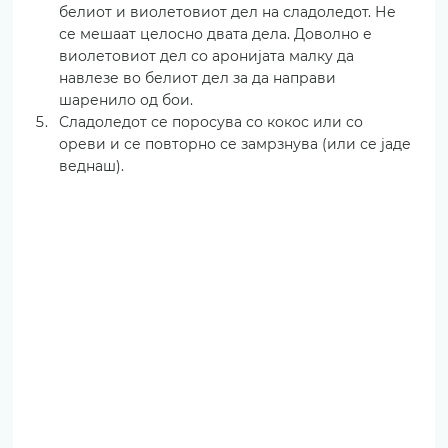
белиот и виолетовиот дел на сладоледот. Не 
се мешаат целосно двата дела. Доволно е 
виолетовиот дел со аронијата малку да 
навлезе во белиот дел за да направи 
шаренило од бои. 
Сладоледот се поросува со кокос или со 
ореви и се повторно се замрзнува (или се јаде 
веднаш).