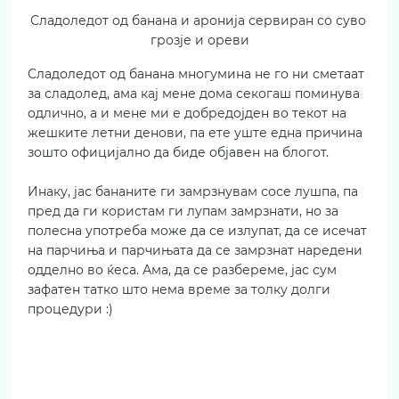
Сладоледот од банана и аронија сервиран со суво 
грозје и ореви
Сладоледот од банана многумина не го ни сметаат 
за сладолед, ама кај мене дома секогаш поминува 
одлично, а и мене ми е добредојден во текот на 
жешките летни денови, па ете уште една причина 
зошто официјално да биде објавен на блогот.
Инаку, јас бананите ги замрзнувам сосе лушпа, па 
пред да ги користам ги лупам замрзнати, но за 
полесна употреба може да се излупат, да се исечат 
на парчиња и парчињата да се замрзнат наредени 
одделно во ќеса. Ама, да се разбереме, јас сум 
зафатен татко што нема време за толку долги 
процедури :)