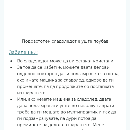
Подрастопен сладоледот е уште поубав
Забелешки:
Во сладоледот може да ви останат кристали. 
За тоа да се избегне, можете двата делови 
одделно повторно да ги подзамрзнете, а потоа, 
ако имате машина за сладолед, одново да ги 
промешате, па да продолжите со постапката 
на шарањето. 
Или, ако немате машина за сладолед, двата 
дела подзамрзнати уште во неколку наврати 
треба да ги мешате во мултипрактик и пак да 
ги подзамрзнувате, па дури потоа да 
преминете на делот со шарањето. Мене 