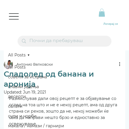
Логирај се
All Posts
Антонио Велковски
All Posts
Сладолед од банана и
совети за исхрана
аронија
главни јадења
Updated:
Jun 19, 2021
десерти
Размислував дали овој рецепт е за објавување со 
оглед на тоа што и не е некој рецепт, ама од друга 
салати
страна си реков, зошто да не, некој можеби ќе 
супи и чорби
сака да направи нешто брзо и едноставно за 
освежување.
макала / намази / гарнири