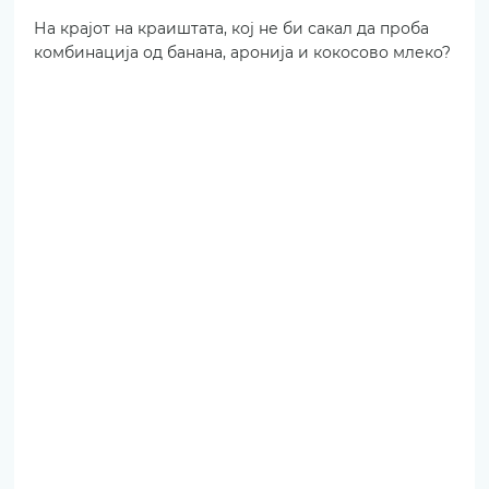
На крајот на краиштата, кој не би сакал да проба 
комбинација од банана, аронија и кокосово млеко?