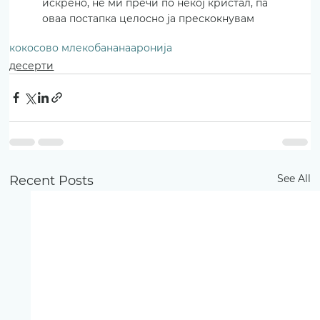
искрено, не ми пречи по некој кристал, па 
оваа постапка целосно ја прескокнувам
кокосово млеко
банана
аронија
десерти
See All
Recent Posts