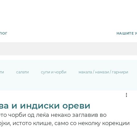
НАШИТЕ 
ЛОГ
ти
салати
супи и чорби
макала / намази / гарнири
тва и индиски ореви
о чорби од леќа некако заглавив во 
јки, истото клише, само со неколку корекции 