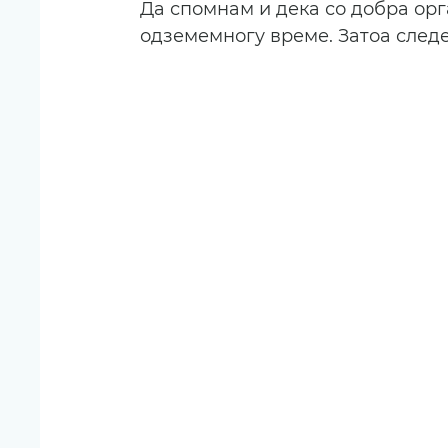
Да спомнам и дека со добра орг
одземемногу време. Затоа следе