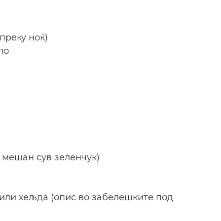
 преку ноќ)
ло
со мешан сув зеленчук)
 или хељда (опис во забелешките под 