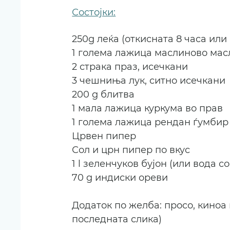
Состојки:
250g леќа (откисната 8 часа или
1 голема лажица маслиново мас
2 страка праз, исечкани
3 чешниња лук, ситно исечкани
200 g блитва
1 мала лажица куркума во прав
1 голема лажица рендан ѓумбир
Црвен пипер
Сол и црн пипер по вкус
1 l зеленчуков бујон (или вода 
70 g индиски ореви
Додаток по желба: просо, киноа
последната слика)