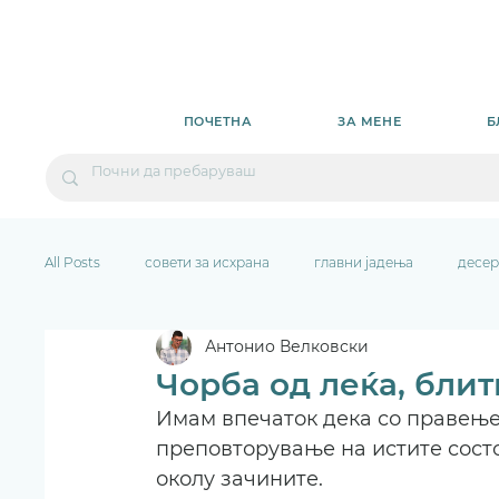
ПОЧЕТНА
ЗА МЕНЕ
Б
All Posts
совети за исхрана
главни јадења
десер
Антонио Велковски
Чорба од леќа, бли
Имам впечаток дека со правењет
преповторување на истите состо
околу зачините.