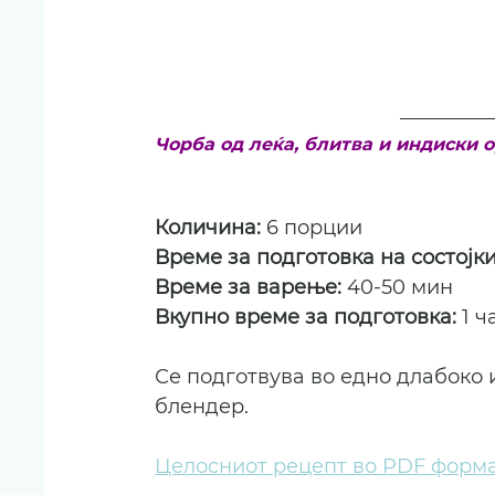
Чорба од леќа, блитва и индиски 
Количина: 
6 порции
Време за подготовка на состојки
Време за варење: 
40-50 мин
Вкупно време за подготовка: 
1 ч
Се подготвува во едно длабоко 
блендер.
Целосниот рецепт во PDF форм