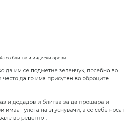
ќа со блитва и индиски ореви 
о да им се подметне зеленчук, посебно во 
м често да го има присутен во оброците 
раз и додадов и блитва за да прошара и 
 имаат улога на згуснувачи, а со себе носат 
вале во рецептот.