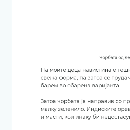
Чорбата од ле
На моите деца навистина е тешк
свежа форма, па затоа се труда
барем во обарена варијанта.
Затоа чорбата ја направив со п
малку зеленило. Индиските ореви
и масти, кои инаку би недостасу