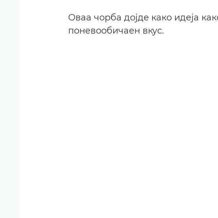
Оваа чорба дојде како идеја как
поневообичаен вкус.