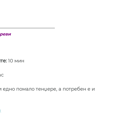
ореви
те: 
10 мин
ас
и едно помало тенџере, а потребен е и 
а