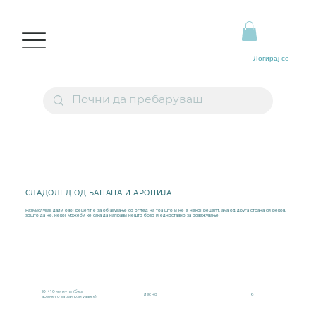
Логирај се
СЛАДОЛЕД ОД БАНАНА И АРОНИЈА
Размислував дали овој рецепт е за објавување со оглед на тоа што и не е некој рецепт, ама од друга страна си реков,
зошто да не, некој можеби ќе сака да направи нешто брзо и едноставно за освежување.
10 + 10 минути (без
лесно
6
времето за замрзнување)