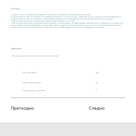
Постапка
1. Наутот се потопува во вода барем 10 часови. Потоа убаво се процедува од водата.
2. Откиснатиот наут (не се вари) се става во блендер со сите состојки, освен маслото и содата, се меле додека да се
добие смеса од која ќе може да се оформуваат ќофтиња. Не очекувајте да добиете мазна смеса како за хумус!
3. Добиената смеса се остава да се излади во фрижидер околу 1 час.
4. Во изладената смеса се додава содата, убаво се промешува и се оформуваат ќофтиња (25-30, зависи од големината).
5. Фалафелите се премачкуваат со тенок слој масло за да се добие крцкава кора, слична на пржената варијанта и се
печат на 180 степени, 35-40 минути. Јас обично ги превртувам на половина од времето за печење.
Забелешка
Се подготвува во мултипрактик и тавче за печење
Калории (kcal)
340
Масти (во грамови)
16
3
Протеини (во грамови)
Претходно
Следно