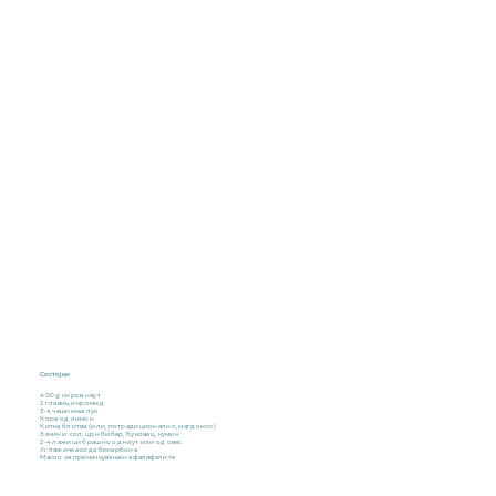
Состојки
400 g сиров наут
2 главици кромид
3-4 чешниња лук
Кора од лимон
Китка блитва (или, потрадиционално, магдонос)
Зачини: сол, црн бибер, буковец, кумин
2-4 лажици брашно од наут или од овес
½ лажичка сода бикарбона
Масло за премачкување на фалафелите