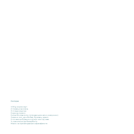
Состојки
400 g сиров наут
2 главици кромид
3-4 чешниња лук
Кора од лимон
Китка блитва (или, потрадиционално, магдонос)
Зачини: сол, црн бибер, буковец, кумин
2-4 лажици брашно од наут или од овес
½ лажичка сода бикарбона
Масло за премачкување на фалафелите