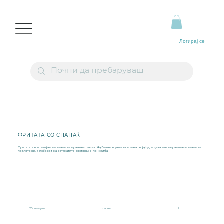
Логирај се
ФРИТАТА СО СПАНАЌ
Фритатата е италијански начин на правење омлет. Најбитно е дека основата се јајца, и дека има поразличен начин на
подготовка, а изборот на останатите состојки е по желба.
20 минути
лесно
1