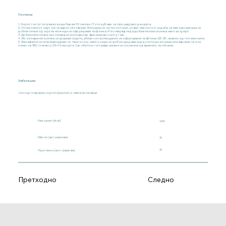
Постапка
1. Наутот се потопува во вода барем 10 часови. Потоа убаво се процедува од водата.
2. Откиснатиот наут (не се вари) се става во блендер со сите состојки, освен маслото и содата, се меле додека да се
добие смеса од која ќе може да се оформуваат ќофтиња. Не очекувајте да добиете мазна смеса како за хумус!
3. Добиената смеса се остава да се излади во фрижидер околу 1 час.
4. Во изладената смеса се додава содата, убаво се промешува и се оформуваат ќофтиња (25-30, зависи од големината).
5. Фалафелите се премачкуваат со тенок слој масло за да се добие крцкава кора, слична на пржената варијанта и се
печат на 180 степени, 35-40 минути. Јас обично ги превртувам на половина од времето за печење.
Забелешка
Се подготвува во мултипрактик и тавче за печење
Калории (kcal)
450
Масти (во грамови)
31
31
Протеини (во грамови)
Претходно
Следно