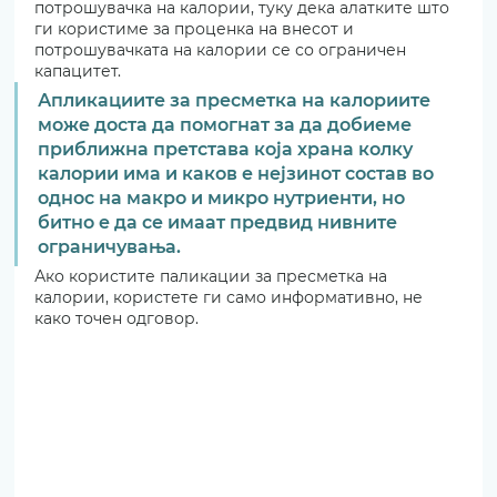
потрошувачка на калории, туку дека алатките што 
ги користиме за проценка на внесот и 
потрошувачката на калории се со ограничен 
капацитет. 
Апликациите за пресметка на калориите 
може доста да помогнат за да добиеме 
приближна претстава која храна колку 
калории има и каков е нејзинот состав во 
однос на макро и микро нутриенти, но 
битно е да се имаат предвид нивните 
ограничувања. 
Ако користите паликации за пресметка на 
калории, користете ги само информативно, не 
како точен одговор.