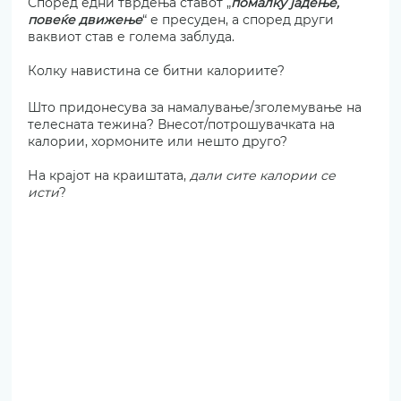
Според едни тврдења ставот „
помалку јадење, 
повеќе движење
“ е пресуден, а според други 
ваквиот став е голема заблуда. 
Колку навистина се битни калориите?  
Што придонесува за намалување/зголемување на 
телесната тежина? Внесот/потрошувачката на 
калории, хормоните или нешто друго?
На крајот на краиштата, 
дали сите калории се 
исти
?