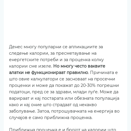
Денес многу популарни се апликациите за 
следење калории, за пресметаување на 
енергетските потреби и за проценка колку 
калории сме изеле. 
Но многу често ваквите 
алатки не функционираат правилно
. Причината е 
што овие калкулатори се засноваат на просечни 
проценки и може да покажат до 20-30% погрешни 
податоци, пред се за здрави, млади луѓе. Може да 
варираат и кај постарата или обезната популација 
како и кај оние што страдаат од некакво 
заболување. Затоа, потрошувачката на енергија во 
случајов е само приближна проценка.
Приближна проценка е и бројот на калории што 