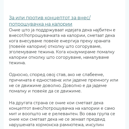
За или против концептот за внес/
потрошувачка на калории
Оние што ја поддржуваат идејата дека најбитен е 
внесот/потрошувачката на калории, сметаат дека 
кога внесуваме повеќе енергија преку храната 
(повеќе калории) отколку што согоруваме, 
зголемуваме тежина. Кога конзумираме помалку 
калории отколку што согоруваме, намалуваме 
тежина. 
Односно, според овој став, ако не слабееме, 
причината е едноставна: или јадеме премногу или 
не се движиме доволно. Доволно е да јадеме 
помалку и повеќе да се движиме.
На другата страна се оние кои сметаат дека 
концептот внес/потрошувачка на калории е само 
мит и воопшто не е релевантен. Во оваа група се 
оние кои сметаат дека не се земаат предвид 
нарушената хормонска рамнотежа, инсулин 