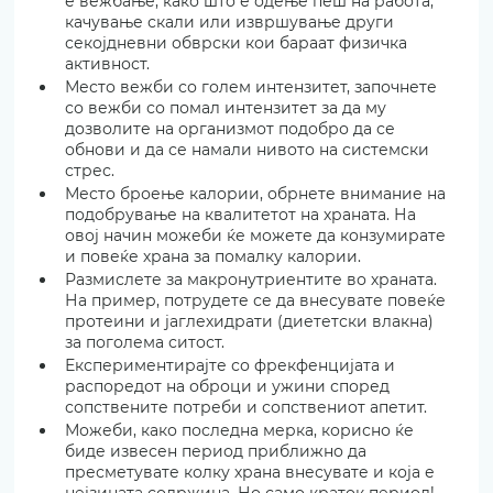
е вежбање, како што е одење пеш на работа, 
качување скали или извршување други 
секојдневни обврски кои бараат физичка 
активност.
Место вежби со голем интензитет, започнете 
со вежби со помал интензитет за да му 
дозволите на организмот подобро да се 
обнови и да се намали нивото на системски 
стрес.
Место броење калории, обрнете внимание на 
подобрување на квалитетот на храната. На 
овој начин можеби ќе можете да конзумирате 
и повеќе храна за помалку калории.
Размислете за макронутриентите во храната. 
На пример, потрудете се да внесувате повеќе 
протеини и јаглехидрати (диететски влакна) 
за поголема ситост.
Експериментирајте со фрекфенцијата и 
распоредот на оброци и ужини според 
сопствените потреби и сопствениот апетит.
Можеби, како последна мерка, корисно ќе 
биде извесен период приближно да 
пресметувате колку храна внесувате и која е 
нејзината содржина. Но само краток период!