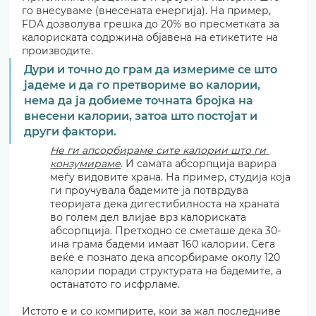
го внесуваме (внесената енергија). На пример, 
FDA дозволува грешка до 20% во пресметката за 
калориската содржина објавена на етикетите на 
производите.
Дури и точно до грам да измериме се што 
јадеме и да го претвориме во калории, 
нема да ја добиеме точната бројка на 
внесени калории, затоа што постојат и 
други фактори.
Не ги апсорбираме сите калории што ги 
конзумираме
.
 И самата абсорпција варира 
меѓу видовите храна. На пример, студија која 
ги проучувала бадемите ја потврдува 
теоријата дека дигестибилноста на храната 
во голем дел влијае врз калориската 
абсорпција. Претходно се сметаше дека 30-
ина грама бадеми имаат 160 калории. Сега 
веќе е познато дека апсорбираме околу 120 
калории поради структурата на бадемите, а 
останатото го исфрламе.
Истото е и со компирите, кои за жал последниве 