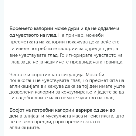
Броењето калории може дури и да не оддалечи 
од чувството на глад
. На пример, можеби 
пресметката на калории покажува дека веќе сте 
ги изеле потребните калории за одреден ден, а 
вие чувствувате глад. Го игнорирате чувството на 
глад за да не ја надминете предвидената граница.
Честа е и спротивната ситуација. Можеби 
понекогаш не чувствувате глад, но пресметката на 
апликацијата ви кажува дека за тој ден имате уште 
дозволени калории за конзумирање и јадете за да 
ги надобоплните иако немате чувство на глад.
Бројот на потребни калории варира од ден во 
ден
, а влијаат и мускулната маса и генетиката, што 
не се зема предвид при пресметката на 
апликациите.