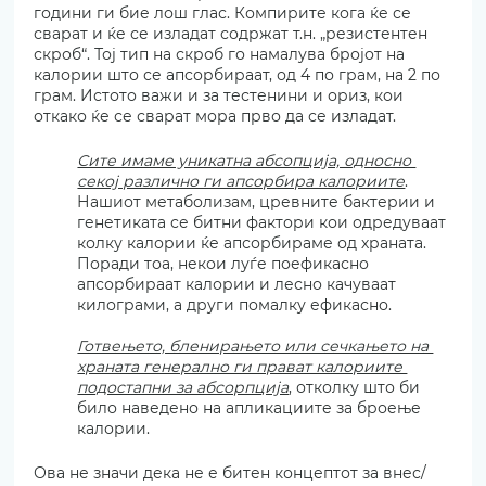
години ги бие лош глас. Компирите кога ќе се 
сварат и ќе се изладат содржат т.н. „резистентен 
скроб“. Тој тип на скроб го намалува бројот на 
калории што се апсорбираат, од 4 по грам, на 2 по 
грам. Истото важи и за тестенини и ориз, кои 
откако ќе се сварат мора прво да се изладат.
Сите имаме уникатна абсопција, односно 
секој различно ги апсорбира калориите
. 
Нашиот метаболизам, цревните бактерии и 
генетиката се битни фактори кои одредуваат 
колку калории ќе апсорбираме од храната. 
Поради тоа, некои луѓе поефикасно 
апсорбираат калории и лесно качуваат 
килограми, а други помалку ефикасно.
Готвењето, бленирањето или сечкањето на 
храната генерално ги прават калориите 
подостапни за абсорпција
, отколку што би 
било наведено на апликациите за броење 
калории.
Ова не значи дека не е битен концептот за внес/