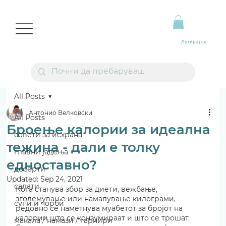
Логирај се
All Posts
Антонио Велковски
All Posts
Броење калории за идеална
совети за исхрана
тежина - дали е толку
главни јадења
едноставно?
десерти
Updated:
Sep 24, 2021
салати
Кога станува збор за диети, вежбање, 
зголемување или намалување килограми, 
супи и чорби
редовно се наметнува муабетот за бројот на 
калории што се конзумираат и што се трошат. 
макала / намази / гарнири