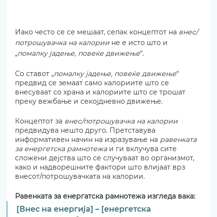
Иако често се се мешаат, сепак концептот на 
внес/
потрошувачка на калории
 не е исто што и 
„
помалку јадење, повеќе движење
“. 
Со ставот „
помалку јадење, повеќе движење
“ 
предвид се земаат само калориите што се 
внесуваат со храна и калориите што се трошат 
преку вежбање и секојдневно движење. 
Концептот за 
внес/потрошувачка на калории
предвидува нешто друго. Претставува 
информативен начин на изразување на 
равенката 
за енергетска рамнотежа
 и ги вклучува сите 
сложени дејства што се случуваат во организмот, 
како и надворешните фактори што влијаат врз 
внесот/потрошувачката на калории.
Равенката за енергатска рамнотежа изгледа вака:
[Внес на енергија] – [енергетска 