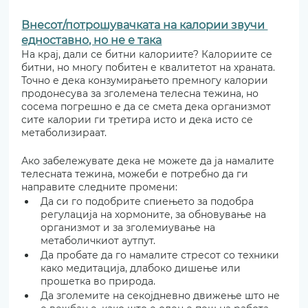
Внесот/потрошувачката на калории звучи 
едноставно, но не е така
На крај, дали се битни калориите? Калориите се 
битни, но многу побитен е квалитетот на храната. 
Точно е дека конзумирањето премногу калории 
продонесува за зголемена телесна тежина, но 
сосема погрешно е да се смета дека организмот 
сите калории ги третира исто и дека исто се 
метаболизираат.
Ако забележувате дека не можете да ја намалите 
телесната тежина, можеби е потребно да ги 
направите следните промени:
Да си го подобрите спиењето за подобра 
регулација на хормоните, за обновување на 
организмот и за зголемиување на 
метаболичкиот аутпут.
Да пробате да го намалите стресот со техники 
како медитација, длабоко дишење или 
прошетка во природа.
Да зголемите на секојдневно движење што не 