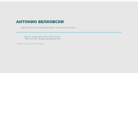
Дали јаболковиот оцет е магичен
лек?
АНТОНИО ВЕЛКОВСКИ
МАГИСТЕР ПО НУТРИЦИОНИЗАМ И НАУКИ ЗА ХРАНА
Христо Татарчев бр.47И, 1000 Скопје
+389 71 211 191;
info@ajdedajademe.com
© 2024 од Антонио Велковски