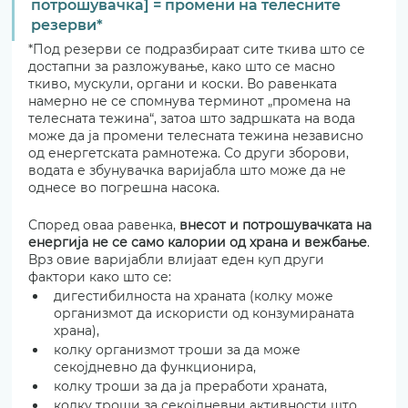
потрошувачка] = промени на телесните 
резерви*
*Под резерви се подразбираат сите ткива што се 
достапни за разложување, како што се масно 
ткиво, мускули, органи и коски. Во равенката 
намерно не се спомнува терминот „промена на 
телесната тежина“, затоа што задршката на вода 
може да ја промени телесната тежина независно 
од енергетската рамнотежа. Со други зборови, 
водата е збунувачка варијабла што може да не 
однесе во погрешна насока.
Според оваа равенка, 
внесот и потрошувачката на 
енергија не се само калории од храна и вежбање
. 
Врз овие варијабли влијаат еден куп други 
фактори како што се: 
дигестибилноста на храната (колку може 
организмот да искористи од конзумираната 
храна), 
колку организмот троши за да може 
секојдневно да функционира, 
колку троши за да ја преработи храната, 
колку троши за секојдневни активности што 