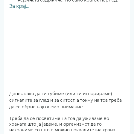
За крај...
Денес како да ги губиме (или ги игнорираме) 
сигналите за глад и за ситост, а токму на тоа треба 
да се обрне најголемо внимание. 
Треба да се посветиме на тоа да уживаме во 
храната што ја јадеме, и организмот да го 
нахраниме со што е можно поквалитетна храна. 