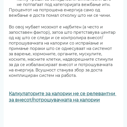
не потпаѓаат под категоријата вежбање итн. 
Процентот на потрошена енергија само од 
вежбање е доста помал отколку што ни се чини.
Во овој мубает мозокот е најбитен (а често и 
запоставен фактор), затоа што претставува центар 
од кај што се следи и се контролира внесот/
потрошувачката на калории со испраќање и 
примање пораки што се однесуваат на системот 
за варење, хормоните, органите, мускулите, 
коските, масните клетки, надворешните стимули 
за да се избалансираат внесот и потрошувачката 
на енергија. Всушност станува збор за доста 
комплициран систем на работа.
Калкулаторите за калории не се релевантни 
за внесот/потрошувачката на калории