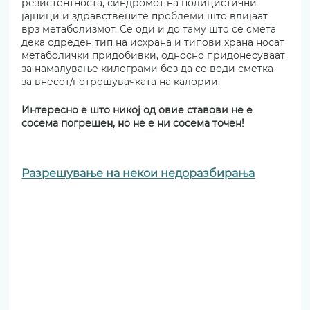
резистентноста, синдромот на полицистични 
јајници и здравствените проблеми што влијаат 
врз метаболизмот. Се оди и до таму што се смета 
дека одреден тип на исхрана и типови храна носат 
метаболички придобивки, односно придонесуваат 
за намалување килограми без да се води сметка 
за внесот/потрошувачката на калории.
Интересно е што никој од овие ставови не е 
сосема погрешен, но не е ни сосема точен!
Разрешување на некои недоразбирања