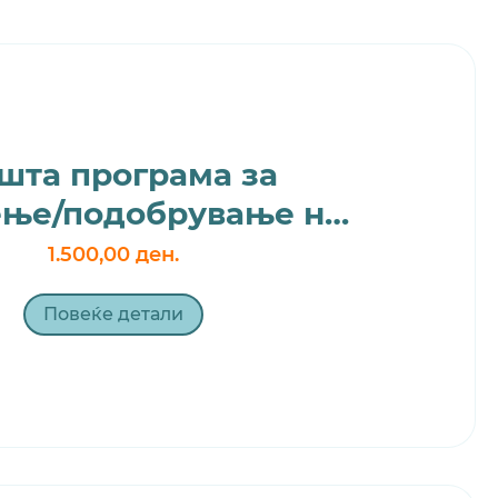
шта програма за
ење/подобрување на
исхраната
1.500,00 ден.
Повеќе детали