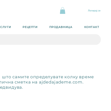
Логирај се
УСЛУГИ
РЕЦЕПТИ
ПРОДАВНИЦА
КОНТАКТ
и што самите определувате колку време
 лична сметка на ajdedajademe.com.
редвидува.