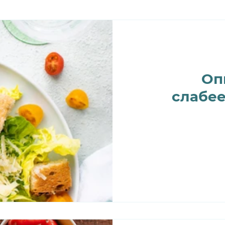
Оп
слабе