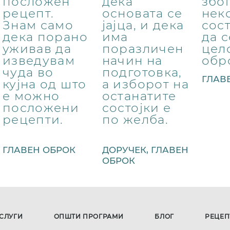
посложен
дека
збо
рецепт.
основата се
нек
Знам само
јајца, и дека
сост
дека порано
има
да 
уживав да
поразличен
цел
изведувам
начин на
обр
чуда во
подготовка,
ГЛАВ
кујна од што
а изборот на
е можно
останатите
посложени
состојки е
рецепти.
по желба.
ГЛАВЕН ОБРОК
ДОРУЧЕК, ГЛАВЕН
ОБРОК
СЛУГИ
ОПШТИ ПРОГРАМИ
БЛОГ
РЕЦЕП