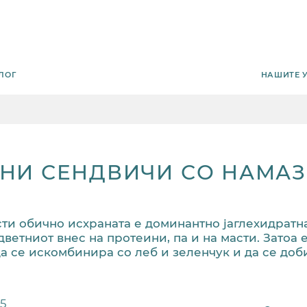
НАШИТЕ 
ЛОГ
НИ СЕНДВИЧИ СО НАМАЗ
сти обично исхраната е доминантно јаглехидратна
ветниот внес на протеини, па и на масти. Затоа 
да се искомбинира со леб и зеленчук и да се до
15