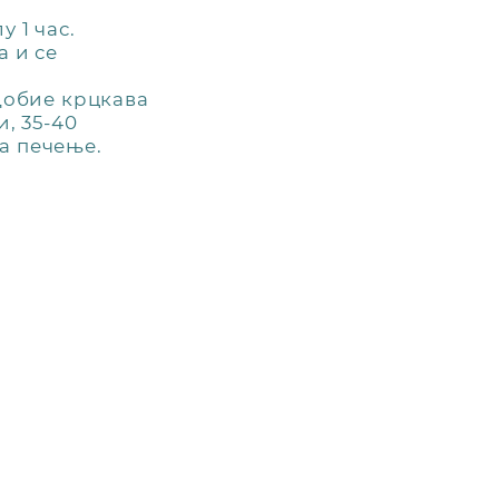
 1 час.
а и се
 добие крцкава
и, 35-40
а печење.