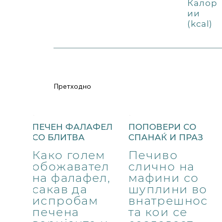
Калор
ии
(kcal)
Претходно
ПЕЧЕН ФАЛАФЕЛ
ПОПОВЕРИ СО
СО БЛИТВА
СПАНАЌ И ПРАЗ
Како голем
Печиво
обожавател
слично на
на фалафел,
мафини со
сакав да
шуплини во
испробам
внатрешнос
печена
та кои се