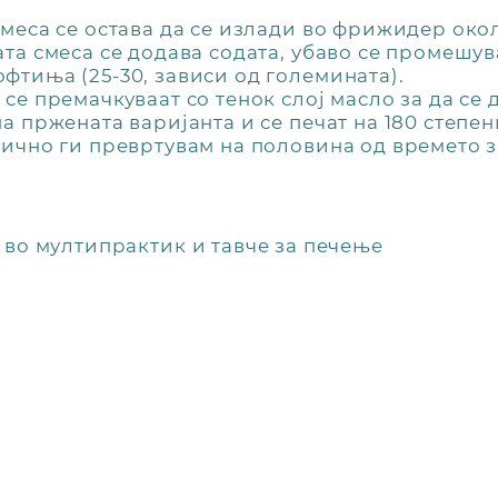
смеса се остава да се излади во фрижидер околу
ата смеса се додава содата, убаво се промешув
фтиња (25-30, зависи од големината).
 се премачкуваат со тенок слој масло за да се
а пржената варијанта и се печат на 180 степен
бично ги превртувам на половина од времето з
 во мултипрактик и тавче за печење