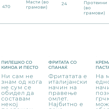
Масти (во
Протеини
24
470
грамови)
(во
грамови)
ПИЛЕШКО СО
ФРИТАТА СО
КРЕМ
КИНОА И ПЕСТО
СПАНАЌ
ПАСТ
Ни сам не
Фритатата е
На 
знам од кога
италијански
едн
не сум се
начин на
нач
обидел да
правење
поз
составам
омлет.
грч
некој
Најбитно е
мож