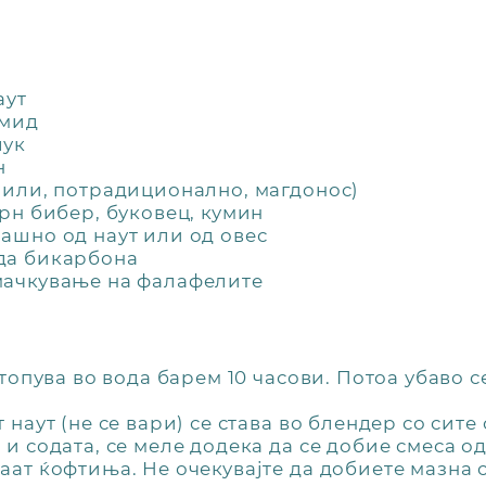
аут
омид
лук
н
(или, потрадиционално, магдонос)
црн бибер, буковец, кумин
ашно од наут или од овес
да бикарбона
мачкување на фалафелите
потопува во вода барем 10 часови. Потоа убаво 
 наут (не се вари) се става во блендер со сите 
 и содата, се меле додека да се добие смеса од
аат ќофтиња. Не очекувајте да добиете мазна 