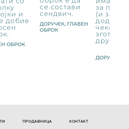
оброк е да
гати со
имаме д
се состави
олку
за појад
сендвич.
ојки и
(и за уж
се добие
додека
ДОРУЧЕК, ГЛАВЕН
осен
чекаме д
ОБРОК
ок.
зготви н
друг обр
ЕН ОБРОК
ДОРУЧЕК, Д
ТИ
ПРОДАВНИЦА
КОНТАКТ