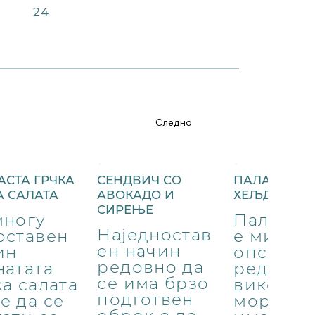
24
Следно
АСТА ГРЧКА
СЕНДВИЧ СО
ПАЛАЧИНКИ
А САЛАТА
АВОКАДО И
ХЕЉДА
СИРЕЊЕ
многу
Палачин
Наједностав
оставен
е ми се
ен начин
ин
опсесија
редовно да
натата
редовно
се има брзо
ка салата
викенди
подготвен
е да се
мора да 