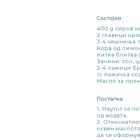
Состојки
400 g сиров н
2 главици кр
3-4 чешниња 
Кора од лимо
Китка блитва 
Зачини: сол, 
2-4 лажици бр
½ лажичка со
Масло за пре
Постапка
1. Наутот се 
од водата.
2. Откиснатиот
освен маслото
да се оформув