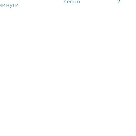
2
лесно
минути