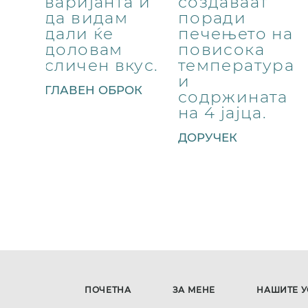
варијанта и
создаваат
да видам
поради
дали ќе
печењето на
доловам
повисока
сличен вкус.
температура
и
ГЛАВЕН ОБРОК
содржината
на 4 јајца.
ДОРУЧЕК
ПОЧЕТНА
ЗА МЕНЕ
НАШИТЕ У