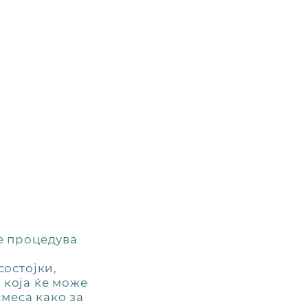
се процедува
состојки,
 која ќе може
смеса како за