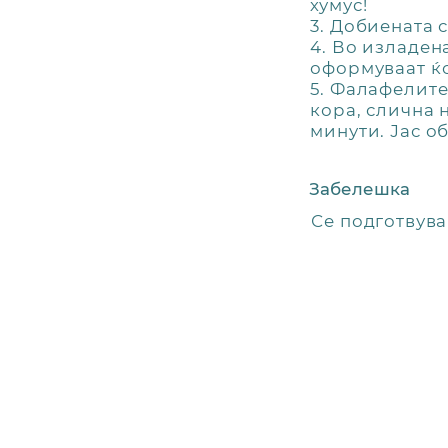
хумус!
3. Добиената 
4. Во изладен
оформуваат ќо
5. Фалафелите
кора, слична н
минути. Јас о
Забелешка
Се подготвува