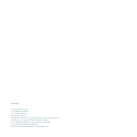
Состојки
400 g сиров наут
2 главици кромид
3-4 чешниња лук
Кора од лимон
Китка блитва (или, потрадиционално, магдонос)
Зачини: сол, црн бибер, буковец, кумин
2-4 лажици брашно од наут или од овес
½ лажичка сода бикарбона
Масло за премачкување на фалафелите