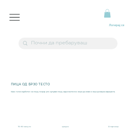
Логирај се
ПИЦА ОД БРЗО ТЕСТО
Како голем љубител на пица, покрај што купувам пица, задолжително мора да имам и моја домашна варијанта.
70-80 минути
средно
12 парчиња