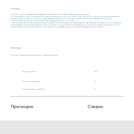
Постапка
1. Наутот се потопува во вода барем 10 часови. Потоа убаво се процедува од водата.
2. Откиснатиот наут (не се вари) се става во блендер со сите состојки, освен маслото и содата, се меле додека да се
добие смеса од која ќе може да се оформуваат ќофтиња. Не очекувајте да добиете мазна смеса како за хумус!
3. Добиената смеса се остава да се излади во фрижидер околу 1 час.
4. Во изладената смеса се додава содата, убаво се промешува и се оформуваат ќофтиња (25-30, зависи од големината).
5. Фалафелите се премачкуваат со тенок слој масло за да се добие крцкава кора, слична на пржената варијанта и се
печат на 180 степени, 35-40 минути. Јас обично ги превртувам на половина од времето за печење.
Забелешка
Се подготвува во мултипрактик и тавче за печење
Калории (kcal)
170
Масти (во грамови)
6
6
Протеини (во грамови)
Претходно
Следно