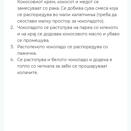
Кокосовиот крем, кокосот и медот се 
замесуваат со рака. Се добива сува смеса која 
се распоредува во мали калапчиња (треба да 
сеостави малку простор за чоколадото).
Чоколадото се растопува на пареа со млекото 
и на крај се додоава кокосовото масло и убаво 
се промешува.
Растопеното чоколадо се распоредува со 
лажичка.
Се растопува и белото чоколадо и додека е 
топло со чепкала за заби се прошаруваат 
колачите.