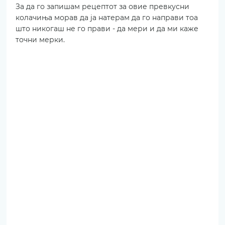
За да го запишам рецептот за овие превкусни 
колачиња морав да ја натерам да го направи тоа 
што никогаш не го прави - да мери и да ми каже 
точни мерки.