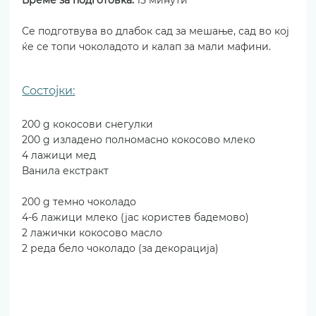
Време за подготовка: 
15 минути
Се подготвува во длабок сад за мешање, сад во кој 
ќе се топи чоколадото и калап за мали мафини.
Состојки:
200 g кокосови снегулки
200 g изладено полномасно кокосово млеко
4 лажици мед
Ванила екстракт
200 g темно чоколадо
4-6 лажици млеко (јас користев бадемово)
2 лажички кокосово масло
2 реда бело чоколадо (за декорација)