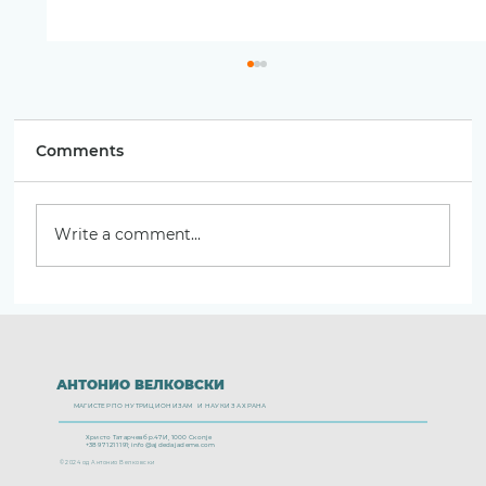
Comments
Write a comment...
Бајадера со путер од кикирики
АНТОНИО ВЕЛКОВСКИ
МАГИСТЕР ПО НУТРИЦИОНИЗАМ И НАУКИ ЗА ХРАНА
Христо Татарчев бр.47И, 1000 Скопје
+389 71 211 191;
info@ajdedajademe.com
© 2024 од Антонио Велковски