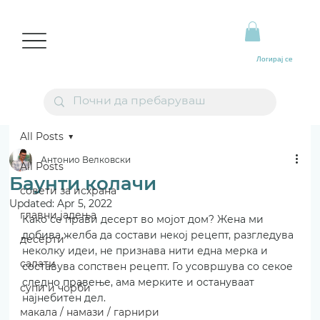
Логирај се
All Posts
Антонио Велковски
All Posts
Баунти колачи
совети за исхрана
Updated:
Apr 5, 2022
главни јадења
Како се прави десерт во мојот дом? Жена ми 
добива желба да состави некој рецепт, разгледува 
десерти
неколку идеи, не признава нити една мерка и 
салати
составува сопствен рецепт. Го усовршува со секое 
следно правење, ама мерките и остануваат 
супи и чорби
најнебитен дел.
макала / намази / гарнири