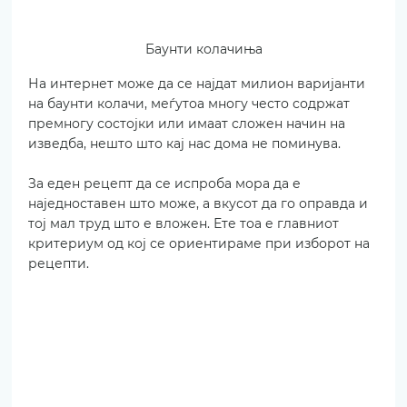
Баунти колачиња
На интернет може да се најдат милион варијанти 
на баунти колачи, меѓутоа многу често содржат 
премногу состојки или имаат сложен начин на 
изведба, нешто што кај нас дома не поминува.
За еден рецепт да се испроба мора да е 
наједноставен што може, а вкусот да го оправда и 
тој мал труд што е вложен. Ете тоа е главниот 
критериум од кој се ориентираме при изборот на 
рецепти.