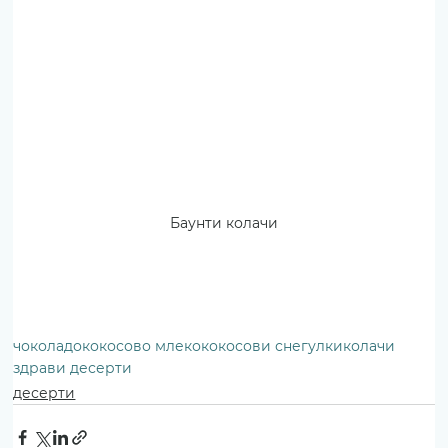
Баунти колачи
чоколадо
кокосово млеко
кокосови снегулки
колачи
здрави десерти
десерти